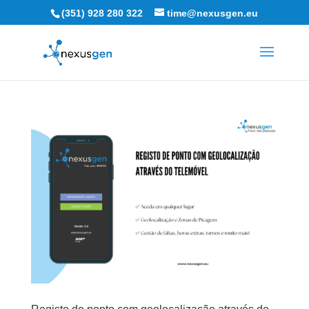
(351) 928 280 322
time@nexusgen.eu